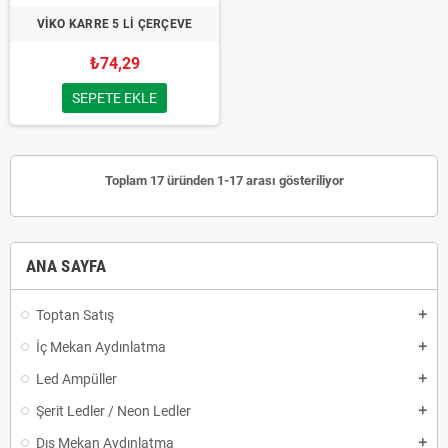
VİKO KARRE 5 Lİ ÇERÇEVE
₺74,29
SEPETE EKLE
Toplam 17 üründen 1-17 arası gösteriliyor
ANA SAYFA
Toptan Satış
add
İç Mekan Aydınlatma
add
Led Ampüller
add
Şerit Ledler / Neon Ledler
add
Dış Mekan Aydınlatma
add