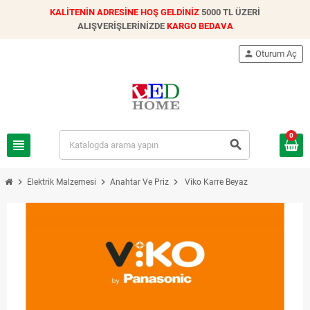
KALİTENİN ADRESİNE HOŞ GELDİNİZ
5000 TL ÜZERİ
ALIŞVERİŞLERİNİZDE
KARGO BEDAVA
person
Oturum Aç
0
view_headline
search
chevron_right
chevron_right
chevron_right
Elektrik Malzemesi
Anahtar Ve Priz
Viko Karre Beyaz