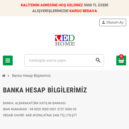
KALİTENİN ADRESİNE HOŞ GELDİNİZ
5000 TL ÜZERİ
ALIŞVERİŞLERİNİZDE
KARGO BEDAVA
person
Oturum Aç
0
view_headline
search
chevron_right
Banka Hesap Bilgilerimiz
BANKA HESAP BILGILERIMIZ
BANKA: ALBARAKATÜRK KATILIM BANKASI
IBAN NUMARASI : 94 0020 3000 0051 5737 0000 09
HESAB SAHİBİ: AKB AYDINLATMA SAN.TİÇ.LTD.ŞTİ