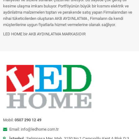
kesime ulaşma imkanı buluyor. Portföyünün büyük bir kısmını elektrik ve
aydınlatma malzemelerı toptan ve perakende satış yapan Firmalarından ve
nihai tüketicilerden oluşturan AKB AYDINLATMA , Firmaların da kendi
müşterilerine uygun fiyatlarla hizmet vermelerine olanak sağlıyor.
LED HOME bir AKB AYDINLATMA MARKASIDIR
Mobil:
0507 290 12 49
Email: info@ledhome.com.tr
İstanbul
: Selimpaşa Mer. Mah. 3150 No:1 Camcıoğlu Kent A Blok D:3