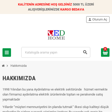
KALİTENİN ADRESİNE HOŞ GELDİNİZ
5000 TL ÜZERİ
ALIŞVERİŞLERİNİZDE
KARGO BEDAVA
person
Oturum Aç
0
view_headline
search
chevron_right
Hakkımızda
HAKKIMIZDA
1998 Yılından bu yana Aydınlatma ve elektrik sektöründe hizmet vermekte
olan firmamız aydınlatma elektrik ürünlerinde toptan ve perakende satış
yapmaktadır
Yıllardır “müşteri memnuniyetini ön planda tutmak” ilkesi olup kaliteyi düşük
maliyetler ile sizlere sunarak çözümler üretiyor. Bu sayede çok geniş bir