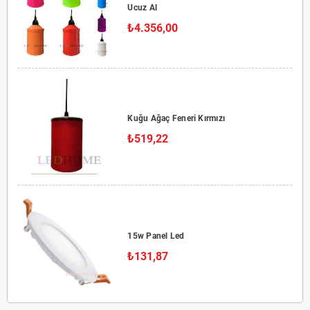
Ucuz Al
₺4.356,00
Kuğu Ağaç Feneri Kırmızı
₺519,22
15w Panel Led
₺131,87