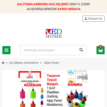
KALİTENİN ADRESİNE HOŞ GELDİNİZ
5000 TL ÜZERİ
ALIŞVERİŞLERİNİZDE
KARGO BEDAVA
person
Oturum Aç
0
view_headline
search
chevron_right
chevron_right
Dış Mekan Aydınlatma
Ağaç Feneri