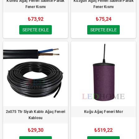
Kumru Ağaç Feneri Sadece Parlak
Kuzgun Ağaç Feneri Sadece Parlak
Fener Kısmı
Fener Kısmı
₺73,92
₺75,24
SEPETE EKLE
SEPETE EKLE
2x075 Ttr Siyah Kablo Ağaç Feneri
Kuğu Ağaç Feneri Mor
Kablosu
₺29,30
₺519,22