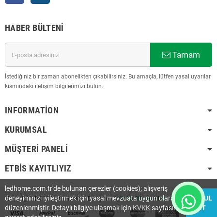
HABER BÜLTENI
Tamam
İstediğiniz bir zaman abonelikten çıkabilirsiniz. Bu amaçla, lütfen yasal uyarılar
kısmındaki iletişim bilgilerimizi bulun.
INFORMATION
KURUMSAL
MÜŞTERI PANELI
ETBİS KAYITLIYIZ
ledhome.com.tr'de bulunan çerezler (cookies); alışveriş
deneyiminizi iyileştirmek için yasal mevzuata uygun olarak
KABUL
Copyright © 2023
Led Home
| Designed By
Trdia Bilişim Hizmetleri Ltd. Şti.
.
düzenlenmiştir. Detaylı bilgiye ulaşmak için
KVKK
sayfasını
ET