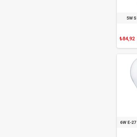
5W S
₺84,92
6W E-2