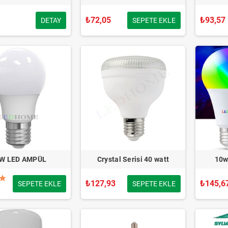
₺72,05
₺93,57
DETAY
SEPETE EKLE
W LED AMPÜL
Crystal Serisi 40 watt
10w
₺127,93
₺145,6
SEPETE EKLE
SEPETE EKLE