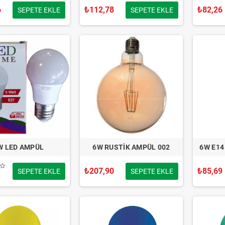
6
₺112,78
₺82,26
SEPETE EKLE
SEPETE EKLE
W LED AMPÜL
6W RUSTİK AMPÜL 002
6W E14
₺207,90
₺85,69
SEPETE EKLE
SEPETE EKLE