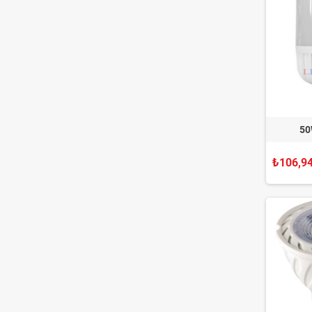
50
₺106,9