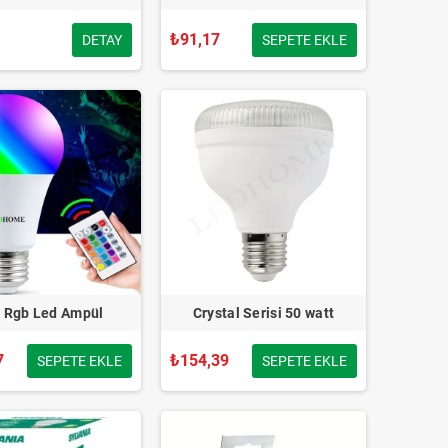
₺91,17
DETAY
SEPETE EKLE
 Rgb Led Ampül
Crystal Serisi 50 watt
7
₺154,39
SEPETE EKLE
SEPETE EKLE