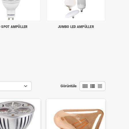
D SPOT AMPÜLLER
JUMBO LED AMPÜLLER
view_comfy
view_list
view_headline
Görüntüle