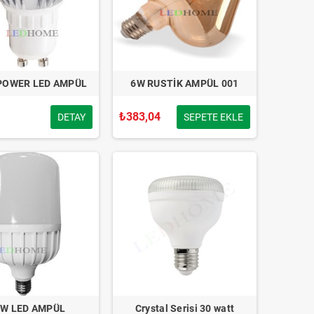
POWER LED AMPÜL
6W RUSTİK AMPÜL 001
₺383,04
DETAY
SEPETE EKLE
0W LED AMPÜL
Crystal Serisi 30 watt