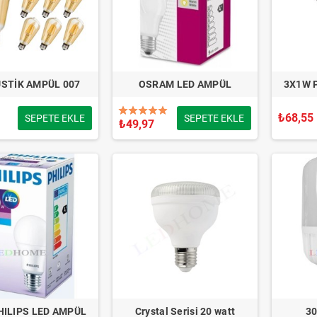
STİK AMPÜL 007
OSRAM LED AMPÜL
3X1W 
₺68,55
SEPETE EKLE
SEPETE EKLE
₺49,97
HILIPS LED AMPÜL
Crystal Serisi 20 watt
3