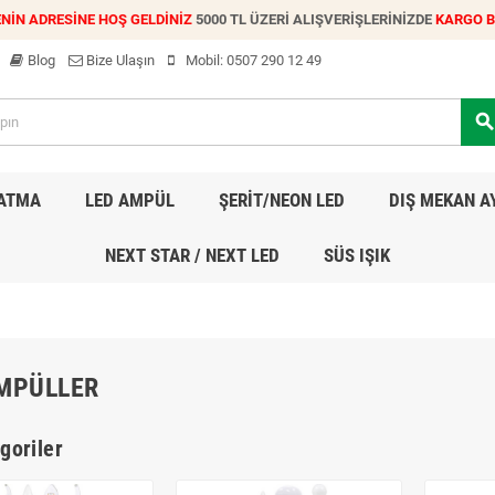
NİN ADRESİNE HOŞ GELDİNİZ
5000 TL ÜZERİ ALIŞVERİŞLERİNİZDE
KARGO 
Blog
Bize Ulaşın
Mobil:
0507 290 12 49
searc
LATMA
LED AMPÜL
ŞERİT/NEON LED
DIŞ MEKAN A
NEXT STAR / NEXT LED
SÜS IŞIK
MPÜLLER
goriler