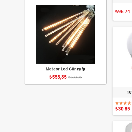
₺96,74
Meteor Led Günışığı
₺553,85
₺588,85
10
₺30,85