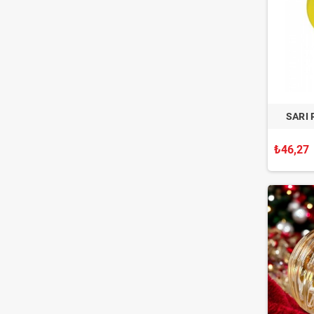
SARI
₺46,27