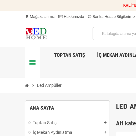
KALİTE
Mağazalarımız
Hakkımızda
Banka Hesap Bilgilerimiz
location_on
help_outline
TOPTAN SATIŞ
İÇ MEKAN AYDIN
view_headline
chevron_right
Led Ampüller
LED A
ANA SAYFA
Alt kate
Toptan Satış
add
İç Mekan Aydınlatma
add