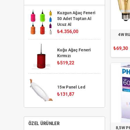
Kuzgun Ağaç Feneri
50 Adet Toptan Al
Ucuz Al
₺4.356,00
4W RU
₺69,30
Kuğu Ağaç Feneri
Kırmızı
₺519,22
15w Panel Led
₺131,87
ÖZEL ÜRÜNLER
8,5W P