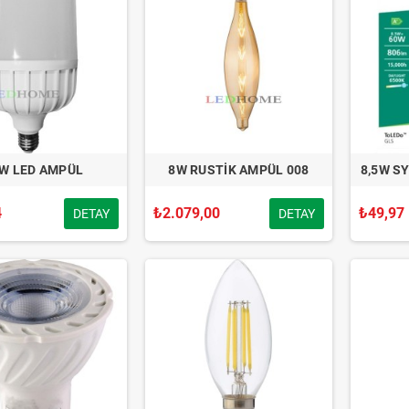
W LED AMPÜL
8W RUSTİK AMPÜL 008
8,5W S
4
₺2.079,00
₺49,97
DETAY
DETAY