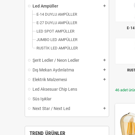
Led Ampüller
add
E-14 DUYLU AMPÜLLER
E-27 DUYLU AMPÜLLER
E-14
LED SPOT AMPÜLLER
JUMBO LED AMPÜLLER
RUSTİK LED AMPÜLLER
Şerit Ledler / Neon Ledler
add
Dış Mekan Aydınlatma
RUS
add
Elektrik Malzemesi
add
Led Aksesuar Chip Lens
46 adet ürün
Süs Işıklar
Next Star / Next Led
add
TREND ÜRÜNLER