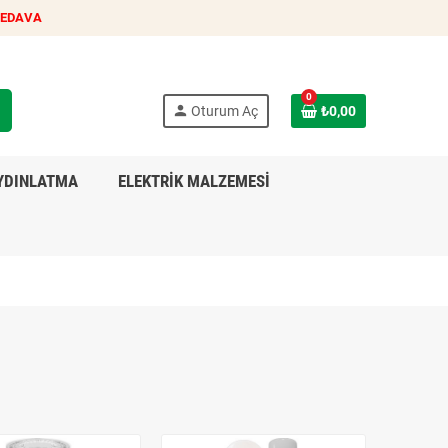
BEDAVA
0
h
person
Oturum Aç
₺0,00
YDINLATMA
ELEKTRİK MALZEMESİ