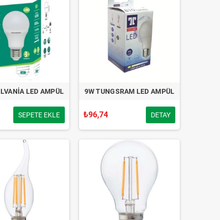
YLVANİA LED AMPÜL
9W TUNGSRAM LED AMPÜL
₺96,74
SEPETE EKLE
DETAY