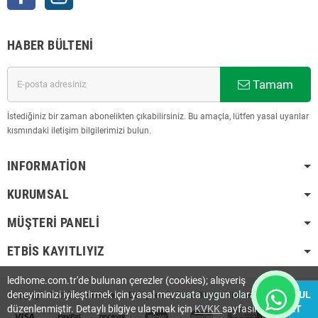
HABER BÜLTENI
Tamam
İstediğiniz bir zaman abonelikten çıkabilirsiniz. Bu amaçla, lütfen yasal uyarılar
kısmındaki iletişim bilgilerimizi bulun.
INFORMATION
KURUMSAL
MÜŞTERI PANELI
ETBİS KAYITLIYIZ
ledhome.com.tr'de bulunan çerezler (cookies); alışveriş
deneyiminizi iyileştirmek için yasal mevzuata uygun olarak
KABUL
Copyright © 2023
Led Home
| Designed By
Trdia Bilişim Hizmetleri Ltd. Şti.
.
düzenlenmiştir. Detaylı bilgiye ulaşmak için
KVKK
sayfasını
ET