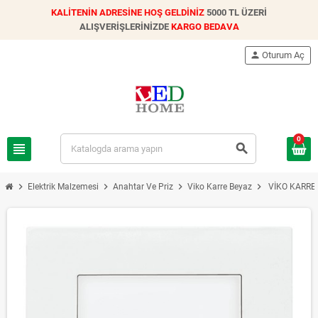
KALİTENİN ADRESİNE HOŞ GELDİNİZ
5000 TL ÜZERİ
ALIŞVERİŞLERİNİZDE
KARGO BEDAVA
person
Oturum Aç
0
view_headline
search
chevron_right
chevron_right
chevron_right
chevron_right
Elektrik Malzemesi
Anahtar Ve Priz
Viko Karre Beyaz
VİKO KARRE