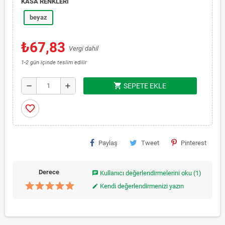
KASA RENKLERİ
beyaz
₺67,83
Vergi dahil
1-2 gün içinde teslim edilir
shopping_cart
remove
add
SEPETE EKLE
favorite_border
Paylaş
Tweet
Pinterest
Derece
Kullanıcı değerlendirmelerini oku
(1)
chat
Kendi değerlendirmenizi yazın
edit