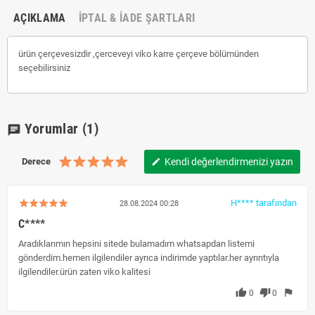
AÇIKLAMA
İPTAL & İADE ŞARTLARI
ürün çerçevesizdir ,çerceveyi viko karre çerçeve bölümünden
seçe
bilirsiniz
Yorumlar
(1)
chat
Derece
Kendi değerlendirmenizi yazın
edit
H**** tarafından
28.08.2024 00:28
C****
Aradıklarımın hepsini sitede bulamadım whatsapdan listemi
gönderdim.hemen ilgilendiler ayrıca indirimde yaptılar.her ayrıntıyla
ilgilendiler.ürün zaten viko kalitesi
thumb_up
thumb_down
flag
0
0