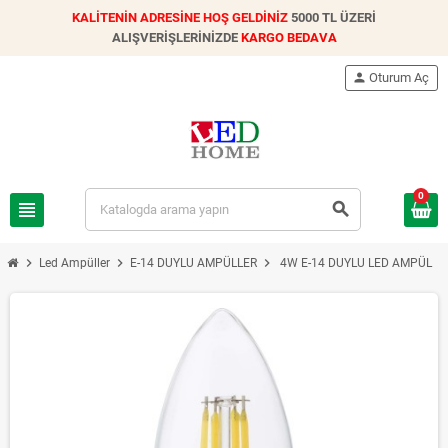
KALİTENİN ADRESİNE HOŞ GELDİNİZ
5000 TL ÜZERİ
ALIŞVERİŞLERİNİZDE
KARGO BEDAVA
person
Oturum Aç
0
view_headline
search
chevron_right
chevron_right
chevron_right
Led Ampüller
E-14 DUYLU AMPÜLLER
4W E-14 DUYLU LED AMPÜL