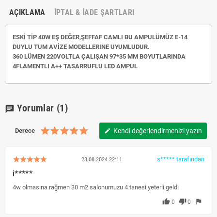
AÇIKLAMA
İPTAL & İADE ŞARTLARI
ESKİ TİP 40W EŞ DEĞER,ŞEFFAF CAMLI BU AMPULÜMÜZ E-14
DUYLU TUM AVİZE MODELLERINE UYUMLUDUR.
360 LÜMEN 220VOLTLA ÇALIŞAN 97*35 MM BOYUTLARINDA
4FLAMENTLI A++ TASARRUFLU LED AMPUL
Yorumlar
(1)
chat
Derece
Kendi değerlendirmenizi yazın
edit
s***** tarafından
23.08.2024 22:11
i*****
4w olmasına rağmen 30 m2 salonumuzu 4 tanesi yeterli geldi
thumb_up
thumb_down
flag
0
0