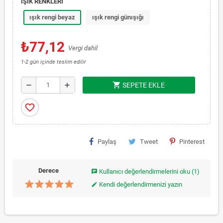
IŞIK RENKLERİ
ışık rengi beyaz
ışık rengi günışığı
₺77,12
Vergi dahil
1-2 gün içinde teslim edilir
shopping_cart
remove
add
SEPETE EKLE
favorite_border
Paylaş
Tweet
Pinterest
Derece
Kullanıcı değerlendirmelerini oku
(1)
chat
Kendi değerlendirmenizi yazın
edit