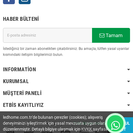
HABER BÜLTENI
Tamam
İstediğiniz bir zaman abonelikten çıkabilirsiniz. Bu amaçla, lütfen yasal uyarılar
kısmındaki iletişim bilgilerimizi bulun.
INFORMATION
KURUMSAL
MÜŞTERI PANELI
ETBİS KAYITLIYIZ
ledhome.com.tr'de bulunan çerezler (cookies); alışveriş
deneyiminizi iyileştirmek için yasal mevzuata uygun olarak
KABUL
Copyright © 2023
Led Home
| Designed By
Trdia Bilişim Hizmetleri Ltd. Şti.
.
düzenlenmiştir. Detaylı bilgiye ulaşmak için
KVKK
sayfasını
ET