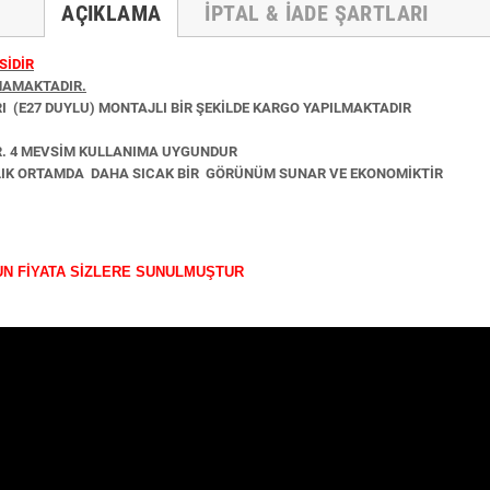
AÇIKLAMA
İPTAL & İADE ŞARTLARI
SİDİR
MAMAKTADIR.
RI
(E27 DUYLU)
MONTAJLI BİR ŞEKİLDE KARGO YAPILMAKTADIR
R. 4 MEVSİM KULLANIMA UYGUNDUR
NLIK ORTAMDA DAHA SICAK BİR GÖRÜNÜM SUNAR VE EKONOMİKTİR
UN FİYATA SİZLERE SUNULMUŞTUR