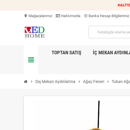
KALİTE
Mağazalarımız
Hakkımızda
Banka Hesap Bilgilerimiz
location_on
help_outline
TOPTAN SATIŞ
İÇ MEKAN AYDIN
view_headline
chevron_right
Dış Mekan Aydınlatma
chevron_right
Ağaç Feneri
chevron_right
Tukan Ağa