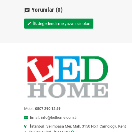
Yorumlar
(0)
chat
İlk değerlendirme yazan siz olun
edit
Mobil:
0507 290 12 49
Email: info@ledhome.com.tr
İstanbul
: Selimpaşa Mer. Mah. 3150 No:1 Camcıoğlu Kent