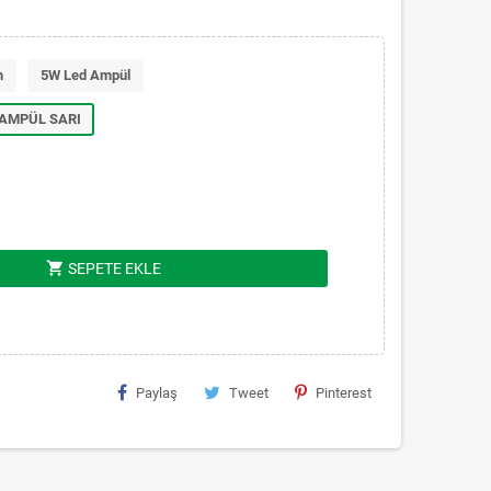
m
5W Led Ampül
 AMPÜL SARI
shopping_cart
SEPETE EKLE
Paylaş
Tweet
Pinterest