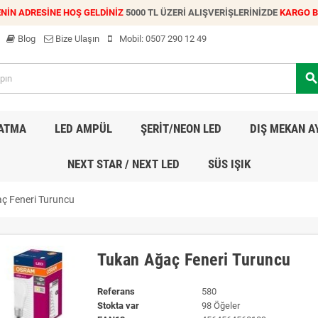
NİN ADRESİNE HOŞ GELDİNİZ
5000 TL ÜZERİ ALIŞVERİŞLERİNİZDE
KARGO 
Blog
Bize Ulaşın
Mobil:
0507 290 12 49
searc
LATMA
LED AMPÜL
ŞERİT/NEON LED
DIŞ MEKAN A
NEXT STAR / NEXT LED
SÜS IŞIK
ç Feneri Turuncu
Tukan Ağaç Feneri Turuncu
Referans
580
Stokta var
98 Öğeler