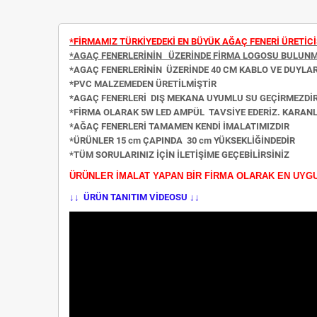
*FİRMAMIZ TÜRKİYEDEKİ EN BÜYÜK AĞAÇ FENERİ ÜRETİCİ
*AGAÇ FENERLERİNİN ÜZERİNDE FİRMA LOGOSU BULUN
*AGAÇ FENERLERİNİN ÜZERİNDE 40 CM KABLO VE DUYLA
*PVC MALZEMEDEN ÜRETİLMİŞTİR
*AGAÇ FENERLERİ DIŞ MEKANA UYUMLU SU GEÇİRMEZDİ
*FİRMA OLARAK 5W LED AMPÜL TAVSİYE EDERİZ. KARA
*AĞAÇ FENERLERİ TAMAMEN KENDİ İMALATIMIZDIR
*ÜRÜNLER 15 cm ÇAPINDA 30 cm YÜKSEKLİĞİNDEDİR
*TÜM SORULARINIZ İÇİN İLETİŞİME GEÇEBİLİRSİNİZ
ÜRÜNLER İMALAT YAPAN BİR FİRMA OLARAK EN UYG
↓↓ ÜRÜN TANITIM VİDEOSU ↓↓