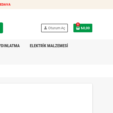
BEDAVA
0
h
person
Oturum Aç
₺0,00
YDINLATMA
ELEKTRİK MALZEMESİ