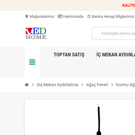
KALİTE
Mağazalarımız
Hakkımızda
Banka Hesap Bilgilerimiz
location_on
help_outline
TOPTAN SATIŞ
İÇ MEKAN AYDIN
view_headline
chevron_right
Dış Mekan Aydınlatma
chevron_right
Ağaç Feneri
chevron_right
Kumru Ağa