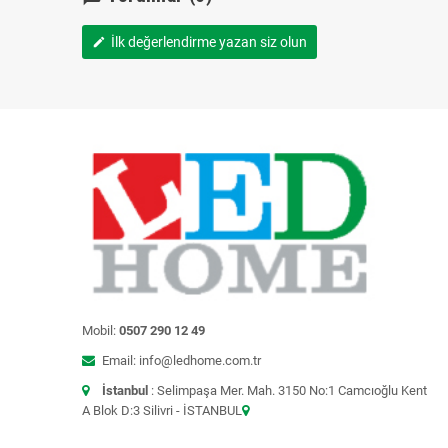
İlk değerlendirme yazan siz olun
edit
Mobil:
0507 290 12 49
Email: info@ledhome.com.tr
İstanbul
: Selimpaşa Mer. Mah. 3150 No:1 Camcıoğlu Kent
A Blok D:3 Silivri - İSTANBUL