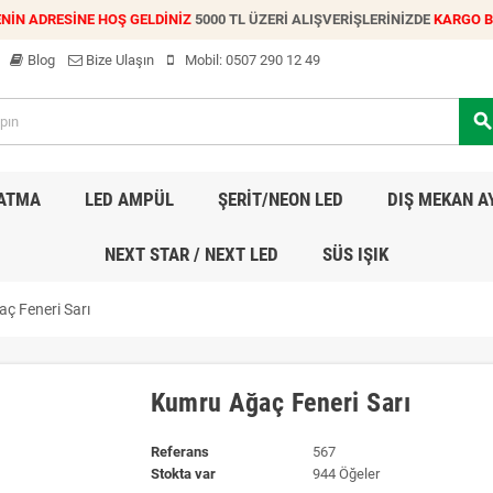
NİN ADRESİNE HOŞ GELDİNİZ
5000 TL ÜZERİ ALIŞVERİŞLERİNİZDE
KARGO 
Blog
Bize Ulaşın
Mobil:
0507 290 12 49
searc
LATMA
LED AMPÜL
ŞERİT/NEON LED
DIŞ MEKAN A
NEXT STAR / NEXT LED
SÜS IŞIK
ç Feneri Sarı
Kumru Ağaç Feneri Sarı
Referans
567
Stokta var
944 Öğeler