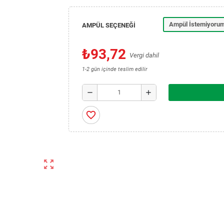
Ampül İstemiyoru
AMPÜL SEÇENEĞİ
₺93,72
Vergi dahil
1-2 gün içinde teslim edilir
remove
add
favorite_border
zoom_out_map