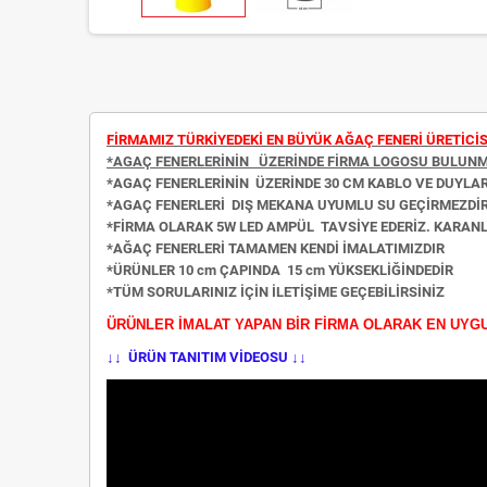
FİRMAMIZ TÜRKİYEDEKİ EN BÜYÜK AĞAÇ FENERİ ÜRETİCİS
*AGAÇ FENERLERİNİN ÜZERİNDE FİRMA LOGOSU BULUN
*AGAÇ FENERLERİNİN ÜZERİNDE 30 CM KABLO VE DUYLA
*AGAÇ FENERLERİ DIŞ MEKANA UYUMLU SU GEÇİRMEZDİ
*FİRMA OLARAK 5W LED AMPÜL TAVSİYE EDERİZ. KARA
*AĞAÇ FENERLERİ TAMAMEN KENDİ İMALATIMIZDIR
*ÜRÜNLER 10 cm ÇAPINDA 15 cm YÜKSEKLİĞİNDEDİR
*TÜM SORULARINIZ İÇİN İLETİŞİME GEÇEBİLİRSİNİZ
ÜRÜNLER İMALAT YAPAN BİR FİRMA OLARAK EN UYG
↓↓ ÜRÜN TANITIM VİDEOSU ↓↓