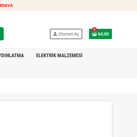
BEDAVA
0
h
person
Oturum Aç
₺0,00
YDINLATMA
ELEKTRİK MALZEMESİ