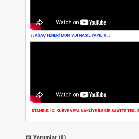
↓↓AĞAÇ FENERİ MONTAJI NASIL YAPILIR↓↓
İSTANBUL İÇİ KURYE VEYA NAKLİYE İLE BİR SAATTE TESL
Yorumlar
(0)
chat