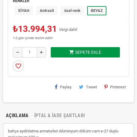
RENKLER
SİYAH
Antrasit
özel renk
BEYAZ
₺13.994,31
Vergi dahil
1-2 gün içinde teslim edilir
shopping_cart
remove
add
SEPETE EKLE
favorite_border
Paylaş
Tweet
Pinterest
AÇIKLAMA
İPTAL & İADE ŞARTLARI
bahçe aydinlatma armaturleri Alüminyum döküm cam e-27 duylu