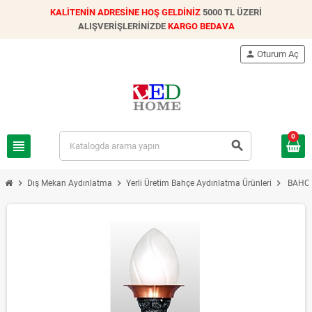
KALİTENİN ADRESİNE HOŞ GELDİNİZ
5000 TL ÜZERİ
ALIŞVERİŞLERİNİZDE
KARGO BEDAVA
person
Oturum Aç
0
view_headline
search
chevron_right
chevron_right
chevron_right
Dış Mekan Aydınlatma
Yerli Üretim Bahçe Aydınlatma Ürünleri
BAHCE