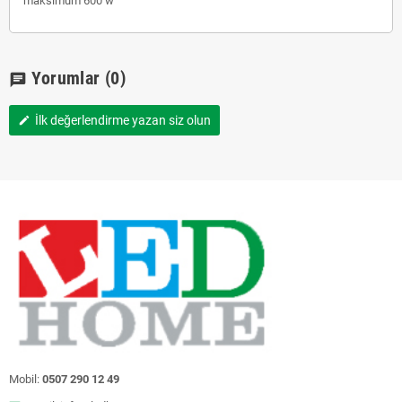
maksimum 600 w
Yorumlar
(0)
chat
İlk değerlendirme yazan siz olun
edit
Mobil:
0507 290 12 49