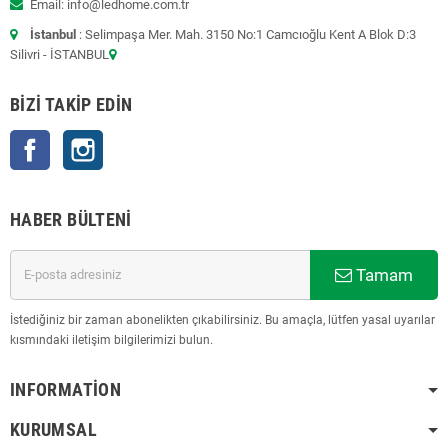
Email: info@ledhome.com.tr
İstanbul
: Selimpaşa Mer. Mah. 3150 No:1 Camcıoğlu Kent A Blok D:3
Silivri - İSTANBUL
BIZI TAKIP EDIN
Facebook
Instagram
HABER BÜLTENI
Tamam
İstediğiniz bir zaman abonelikten çıkabilirsiniz. Bu amaçla, lütfen yasal uyarılar
kısmındaki iletişim bilgilerimizi bulun.
INFORMATION
KURUMSAL