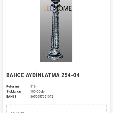
BAHCE AYDİNLATMA 254-04
Referans
319
Stokta var
100 Öğeler
EAN13
8650657651072