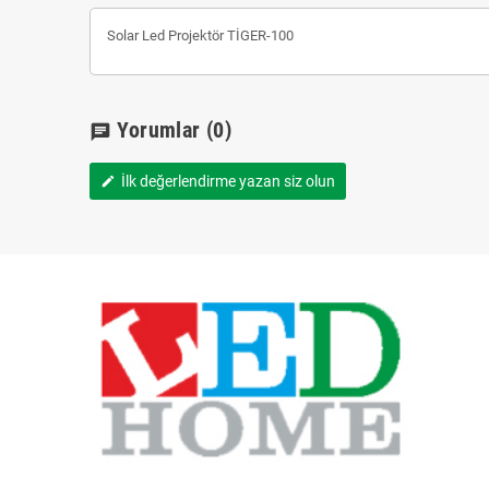
Solar Led Projektör TİGER-100
Yorumlar
(0)
chat
İlk değerlendirme yazan siz olun
edit