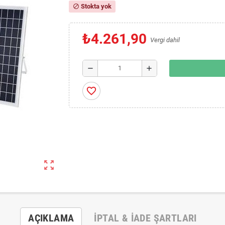
Stokta yok
block
₺4.261,90
Vergi dahil
remove
add
favorite_border
zoom_out_map
AÇIKLAMA
İPTAL & İADE ŞARTLARI