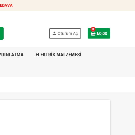
BEDAVA
0
h
person
Oturum Aç
₺0,00
YDINLATMA
ELEKTRİK MALZEMESİ