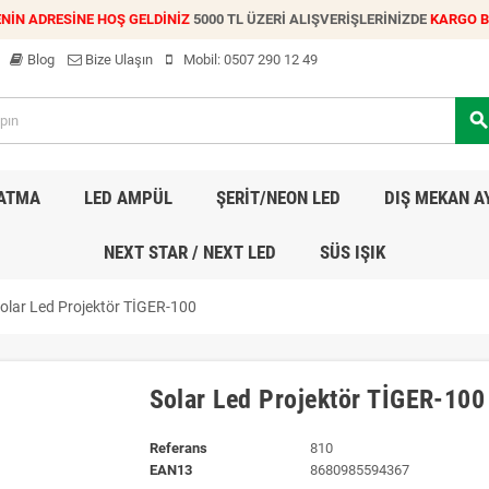
NİN ADRESİNE HOŞ GELDİNİZ
5000 TL ÜZERİ ALIŞVERİŞLERİNİZDE
KARGO 
Blog
Bize Ulaşın
Mobil:
0507 290 12 49
searc
LATMA
LED AMPÜL
ŞERİT/NEON LED
DIŞ MEKAN A
NEXT STAR / NEXT LED
SÜS IŞIK
olar Led Projektör TİGER-100
Solar Led Projektör TİGER-100
Referans
810
EAN13
8680985594367