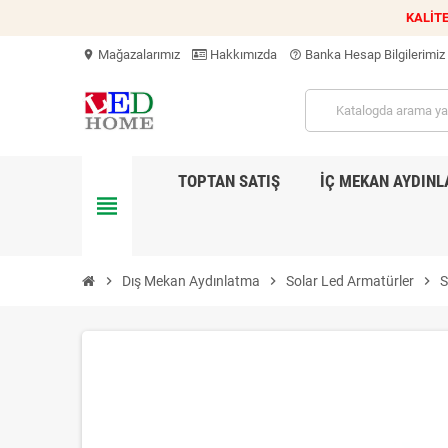
KALİTE
Mağazalarımız
Hakkımızda
Banka Hesap Bilgilerimiz
location_on
help_outline
TOPTAN SATIŞ
İÇ MEKAN AYDIN
view_headline
chevron_right
Dış Mekan Aydınlatma
chevron_right
Solar Led Armatürler
chevron_right
S