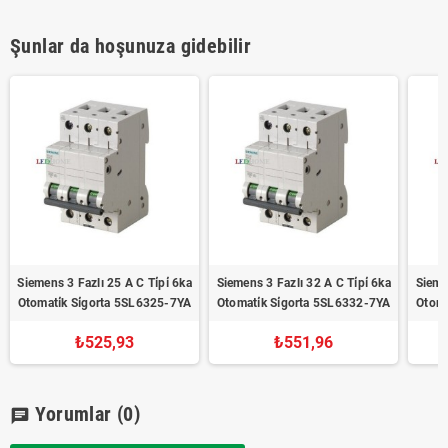
Şunlar da hoşunuza gidebilir
Siemens 3 Fazlı 25 A C Ti̇pi̇ 6ka
Siemens 3 Fazlı 32 A C Ti̇pi̇ 6ka
Siemen
Otomati̇k Si̇gorta 5SL6325-7YA
Otomati̇k Si̇gorta 5SL6332-7YA
Otoma
₺525,93
₺551,96
Yorumlar
(0)
chat