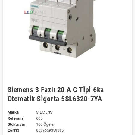
Siemens 3 Fazlı 20 A C Ti̇pi̇ 6ka
Otomati̇k Si̇gorta 5SL6320-7YA
Marka
SİEMENS
Referans
605
Stokta var
100 Öğeler
EAN13
8659659359315