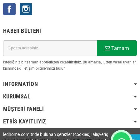
Facebook
Instagram
HABER BÜLTENI
Tamam
İstediğiniz bir zaman abonelikten çıkabilirsiniz. Bu amaçla, lütfen yasal uyarılar
kısmındaki iletişim bilgilerimizi bulun.
INFORMATION
KURUMSAL
MÜŞTERI PANELI
ETBİS KAYITLIYIZ
ledhome.com.tr'de bulunan çerezler (cookies); alışveriş