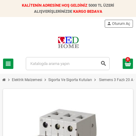
KALİTENİN ADRESİNE HOŞ GELDİNİZ
5000 TL ÜZERİ
ALIŞVERİŞLERİNİZDE
KARGO BEDAVA
person
Oturum Aç
0
view_headline
search
chevron_right
chevron_right
chevron_right
Elektrik Malzemesi
Sigorta Ve Sigorta Kutuları
Siemens 3 Fazlı 20 A C