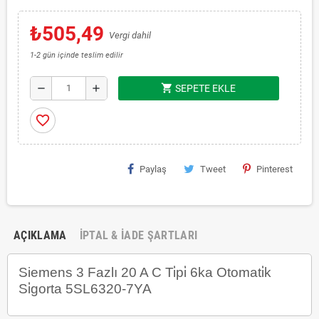
₺505,49
Vergi dahil
1-2 gün içinde teslim edilir
shopping_cart
remove
add
SEPETE EKLE
favorite_border
Paylaş
Tweet
Pinterest
AÇIKLAMA
İPTAL & İADE ŞARTLARI
Siemens 3 Fazlı 20 A C Ti̇pi̇ 6ka Otomati̇k
Si̇gorta 5SL6320-7YA