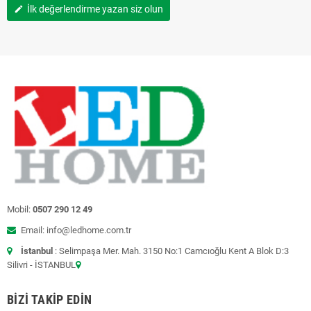
İlk değerlendirme yazan siz olun
edit
Mobil:
0507 290 12 49
Email: info@ledhome.com.tr
İstanbul
: Selimpaşa Mer. Mah. 3150 No:1 Camcıoğlu Kent A Blok D:3
Silivri - İSTANBUL
BIZI TAKIP EDIN