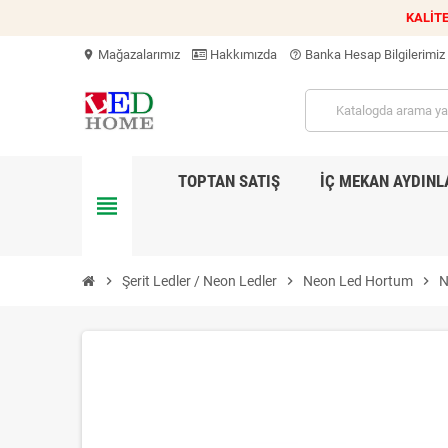
KALİTE
Mağazalarımız
Hakkımızda
Banka Hesap Bilgilerimiz
location_on
help_outline
TOPTAN SATIŞ
İÇ MEKAN AYDIN
view_headline
chevron_right
Şerit Ledler / Neon Ledler
chevron_right
Neon Led Hortum
chevron_right
N