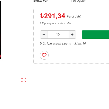
Stokta var
1150 Öğeler
₺291,34
Vergi dahil
1-2 gün içinde teslim edilir
remove
add
Ürün için asgari sipariş miktarı: 10.
favorite_border
zoom_out_map