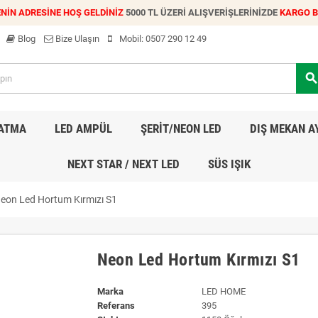
NİN ADRESİNE HOŞ GELDİNİZ
5000 TL ÜZERİ ALIŞVERİŞLERİNİZDE
KARGO 
Blog
Bize Ulaşın
Mobil:
0507 290 12 49
searc
LATMA
LED AMPÜL
ŞERİT/NEON LED
DIŞ MEKAN A
NEXT STAR / NEXT LED
SÜS IŞIK
eon Led Hortum Kırmızı S1
Neon Led Hortum Kırmızı S1
Marka
LED HOME
Referans
395