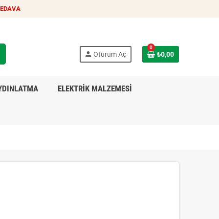
BEDAVA
0
h
person
Oturum Aç
₺0,00
YDINLATMA
ELEKTRİK MALZEMESİ