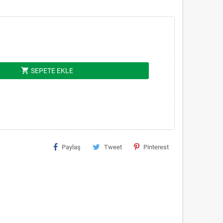
shopping_cart
SEPETE EKLE
Paylaş
Tweet
Pinterest