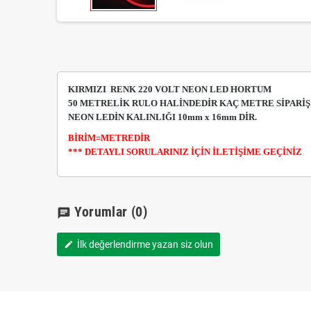
KIRMIZI RENK 220 VOLT NEON LED HORTUM
50 METRELİK RULO HALİNDEDİR KAÇ METRE SİPARİŞ 
NEON LEDİN KALINLIĞI 10mm x 16mm DİR.
BİRİM=METREDİR
*** DETAYLI SORULARINIZ İÇİN İLETİŞİME GEÇİNİZ
Yorumlar
(0)
chat
İlk değerlendirme yazan siz olun
edit