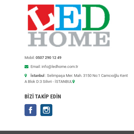
Mobil:
0507 290 12 49
Email: info@ledhome.com.tr
İstanbul
: Selimpaşa Mer. Mah. 3150 No:1 Camcıoğlu Kent
A Blok D:3 Silivri - İSTANBUL
BIZI TAKIP EDIN
Facebook
Instagram