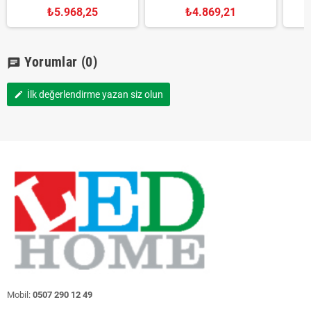
₺5.968,25
₺4.869,21
Yorumlar
(0)
chat
İlk değerlendirme yazan siz olun
edit
Mobil:
0507 290 12 49