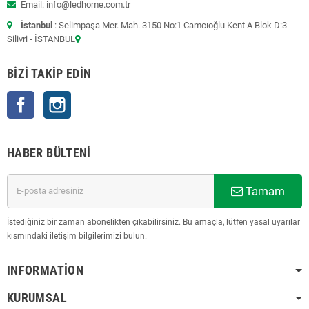
Email: info@ledhome.com.tr
İstanbul
: Selimpaşa Mer. Mah. 3150 No:1 Camcıoğlu Kent A Blok D:3
Silivri - İSTANBUL
BIZI TAKIP EDIN
Facebook
Instagram
HABER BÜLTENI
Tamam
İstediğiniz bir zaman abonelikten çıkabilirsiniz. Bu amaçla, lütfen yasal uyarılar
kısmındaki iletişim bilgilerimizi bulun.
INFORMATION
KURUMSAL