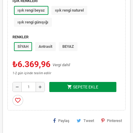
IŞIK RENKLERİ
ışık rengi beyaz
ışık rengi naturel
ışık rengi günışığı
RENKLER
SİYAH
Antrasit
BEYAZ
₺6.369,96
Vergi dahil
1-2 gün içinde teslim edilir
shopping_cart
remove
add
SEPETE EKLE
favorite_border
Paylaş
Tweet
Pinterest