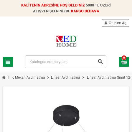
KALİTENİN ADRESİNE HOŞ GELDİNİZ
5000 TL ÜZERİ
ALIŞVERİŞLERİNİZDE
KARGO BEDAVA
person
Oturum Aç
0
view_headline
search
chevron_right
chevron_right
chevron_right
İç Mekan Aydınlatma
Linear Aydınlatma
Linear Aydınlatma Simit 12