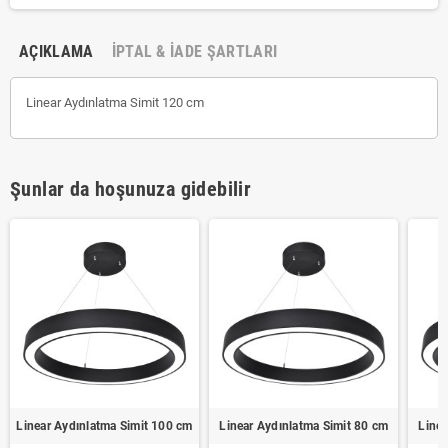
AÇIKLAMA
İPTAL & İADE ŞARTLARI
Linear Aydınlatma Simit 120 cm
Şunlar da hoşunuza gidebilir
Linear Aydınlatma Simit 100 cm
Linear Aydınlatma Simit 80 cm
Linea