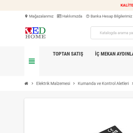
KALİTE
Mağazalarımız
Hakkımızda
Banka Hesap Bilgilerimiz
location_on
help_outline
TOPTAN SATIŞ
İÇ MEKAN AYDIN
view_headline
chevron_right
Elektrik Malzemesi
chevron_right
Kumanda ve Kontrol Aletleri
chevron