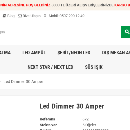
NİN ADRESİNE HOŞ GELDİNİZ
5000 TL ÜZERİ ALIŞVERİŞLERİNİZDE
KARGO 
Blog
Bize Ulaşın
Mobil:
0507 290 12 49
searc
LATMA
LED AMPÜL
ŞERİT/NEON LED
DIŞ MEKAN A
NEXT STAR / NEXT LED
SÜS IŞIK
_right
Led Dimmer 30 Amper
Led Dimmer 30 Amper
Referans
672
Stokta var
5 Öğeler