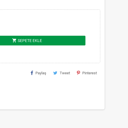
shopping_cart
SEPETE EKLE
Paylaş
Tweet
Pinterest