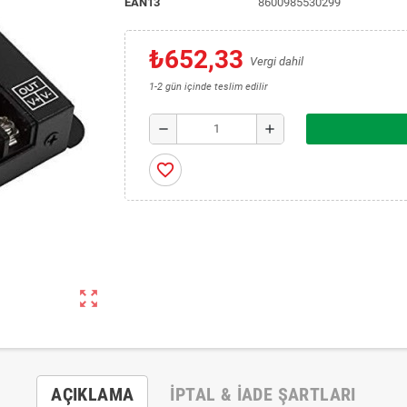
EAN13
8600985530299
₺652,33
Vergi dahil
1-2 gün içinde teslim edilir
remove
add
favorite_border
zoom_out_map
AÇIKLAMA
İPTAL & İADE ŞARTLARI