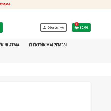
BEDAVA
0
h
person
Oturum Aç
₺0,00
YDINLATMA
ELEKTRİK MALZEMESİ