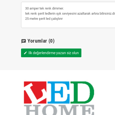
30 amper tek renk dimmer.
tek renk şerit ledlerin ışık seviyesini azaltarak artıra bilirsiniz.
25 metre şerit led çalıştırır
Yorumlar
(0)
chat
İlk değerlendirme yazan siz olun
edit