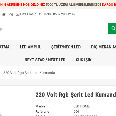
NİN ADRESİNE HOŞ GELDİNİZ
5000 TL ÜZERİ ALIŞVERİŞLERİNİZDE
KARGO 
Blog
Bize Ulaşın
Mobil:
0507 290 12 49
searc
LATMA
LED AMPÜL
ŞERİT/NEON LED
DIŞ MEKAN A
NEXT STAR / NEXT LED
SÜS IŞIK
_right
220 Volt Rgb Şerit Led Kumanda
220 Volt Rgb Şerit Led Kuman
Marka
LED HOME
Referans
666