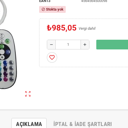
EAN13
4564564500098
Stokta yok
block
₺985,05
Vergi dahil
remove
add
favorite_border
zoom_out_map
AÇIKLAMA
İPTAL & İADE ŞARTLARI