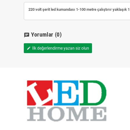
220 volt şerit led kumandası 1-100 metre çalıştırır yaklaşık 
Yorumlar
(0)
chat
İlk değerlendirme yazan siz olun
edit