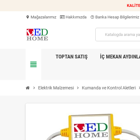
KALİTE
Mağazalarımız
Hakkımızda
Banka Hesap Bilgilerimiz
location_on
help_outline
TOPTAN SATIŞ
İÇ MEKAN AYDIN
view_headline
chevron_right
Elektrik Malzemesi
chevron_right
Kumanda ve Kontrol Aletleri
chevron