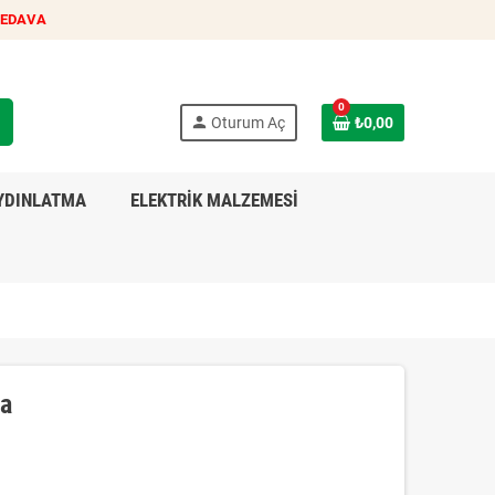
BEDAVA
0
h
person
Oturum Aç
₺0,00
YDINLATMA
ELEKTRİK MALZEMESİ
da