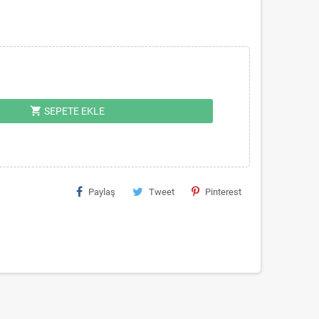
shopping_cart
SEPETE EKLE
Paylaş
Tweet
Pinterest