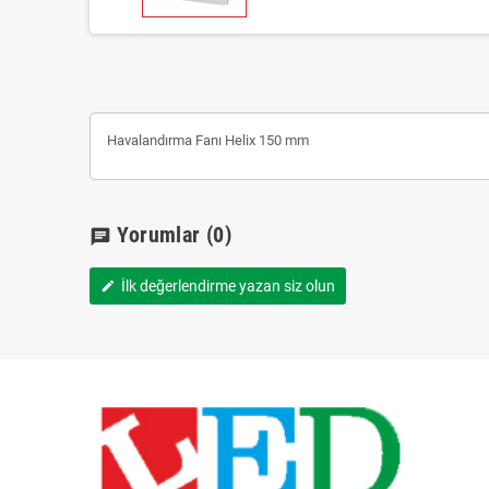
Havalandırma Fanı Helix 150 mm
Yorumlar
(0)
chat
İlk değerlendirme yazan siz olun
edit