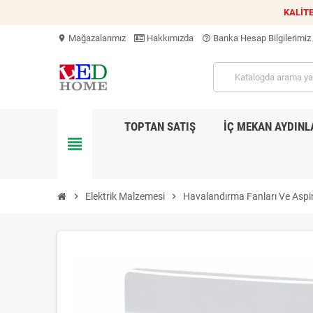
KALİTE
Mağazalarımız
Hakkımızda
Banka Hesap Bilgilerimiz
location_on
help_outline
TOPTAN SATIŞ
İÇ MEKAN AYDIN
view_headline
chevron_right
Elektrik Malzemesi
chevron_right
Havalandırma Fanları Ve Aspir