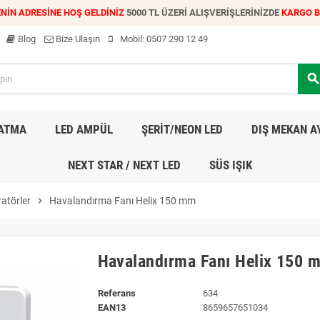
NİN ADRESİNE HOŞ GELDİNİZ
5000 TL ÜZERİ ALIŞVERİŞLERİNİZDE
KARGO 
Blog
Bize Ulaşın
Mobil:
0507 290 12 49
searc
LATMA
LED AMPÜL
ŞERİT/NEON LED
DIŞ MEKAN A
NEXT STAR / NEXT LED
SÜS IŞIK
atörler
chevron_right
Havalandırma Fanı Helix 150 mm
Havalandırma Fanı Helix 150 
Referans
634
EAN13
8659657651034