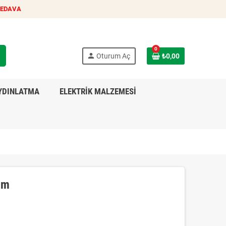
BEDAVA
0
h
person
Oturum Aç
₺0,00
YDINLATMA
ELEKTRİK MALZEMESİ
mm