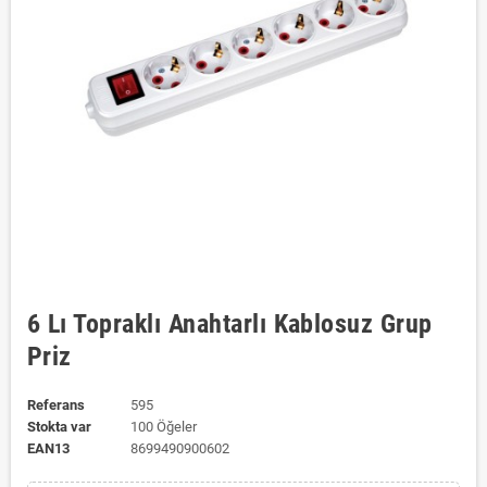
6 Lı Topraklı Anahtarlı Kablosuz Grup
Priz
Referans
595
Stokta var
100 Öğeler
EAN13
8699490900602