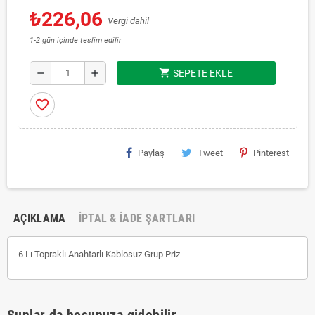
₺226,06
Vergi dahil
1-2 gün içinde teslim edilir
shopping_cart
remove
add
SEPETE EKLE
favorite_border
Paylaş
Tweet
Pinterest
AÇIKLAMA
İPTAL & İADE ŞARTLARI
6 Lı Topraklı Anahtarlı Kablosuz Grup Priz