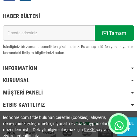
HABER BÜLTENI
Tamam
İstediğiniz bir zaman abonelikten çıkabilirsiniz. Bu amaçla, lütfen yasal uyarılar
kısmındaki iletişim bilgilerimizi bulun.
INFORMATION
KURUMSAL
MÜŞTERI PANELI
ETBİS KAYITLIYIZ
ledhome.com.tr'de bulunan çerezler (cookies); alışveriş
deneyiminizi iyileştirmek için yasal mevzuata uygun olarak
KABUL
Copyright © 2023
Led Home
| Designed By
Trdia Bilişim Hizmetleri Ltd. Şti.
.
düzenlenmiştir. Detaylı bilgiye ulaşmak için
KVKK
sayfasını
ET
ziyaret edebilirsiniz..