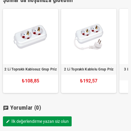
Şunlar da hoşunuza gidebilir
2 Li Topraklı Kablosuz Grup Priz
2 Li Topraklı Kablolu Grup Priz
3 Lü
₺108,85
₺192,57
Yorumlar
(0)
chat
İlk değerlendirme yazan siz olun
edit