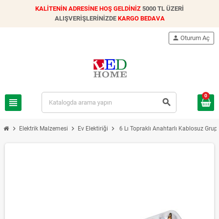
KALİTENİN ADRESİNE HOŞ GELDİNİZ
5000 TL ÜZERİ
ALIŞVERİŞLERİNİZDE
KARGO BEDAVA
person
Oturum Aç
0
view_headline
search
chevron_right
chevron_right
chevron_right
Elektrik Malzemesi
Ev Elektiriği
6 Lı Topraklı Anahtarlı Kablosuz Grup 